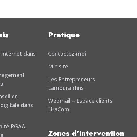
ais
Pratique
 Internet dans
Contactez-moi
Minisite
nagement
Les Entrepreneurs
ra
Lamourantins
seil en
Webmail – Espace clients
igitale dans
LiraCom
mité RGAA
Zones d'intervention
ra