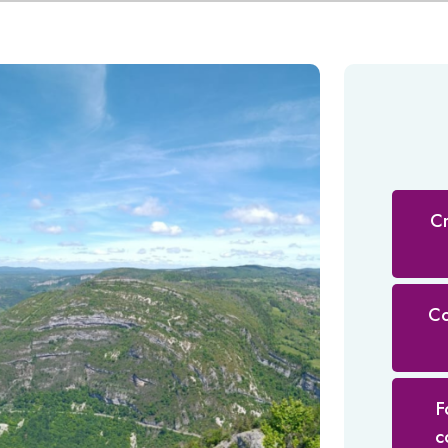
Cr
Co
F
c