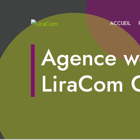
ACCUEIL
Agence we
LiraCom C