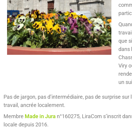
commu
partic
Quand
trava
que s
dans 
Chass
Viry 
rende
un sui
Pas de jargon, pas d’intermédiaire, pas de surprise sur l
travail, ancrée localement.
Membre
Made in Jura
n°160275, LiraCom s’inscrit dan
locale depuis 2016.